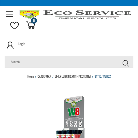
0
Login
Home
/
CATDEFMAR
/
LINEA LUBRIFICANTI - PROTETTIVI
/
81710/W8BOX