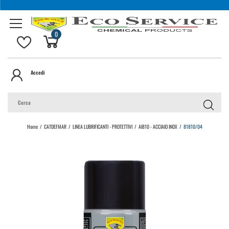
0
Accedi
Home
/
CATDEFMAR
/
LINEA LUBRIFICANTI - PROTETTIVI
/
AI810 - ACCIAIO INOX
/
81810/04