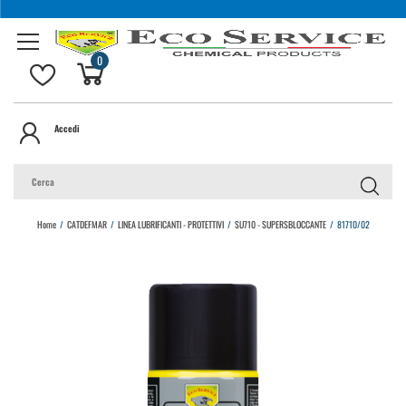
0
Accedi
Home
/
CATDEFMAR
/
LINEA LUBRIFICANTI - PROTETTIVI
/
SU710 - SUPERSBLOCCANTE
/
81710/02